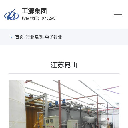
首
工源集团
股票代码：873295
页
企
业
业
首页
-
行业案例
-
电子行业
概
务
产
况
板
品
行
江苏昆山
块
中
业
新
心
案
闻
联
例
中
系
心
我
们