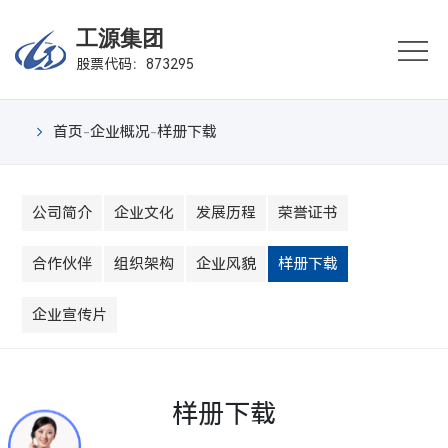
首
工源集团
股票代码：873295
页
企
业
业
首页
-
企业概况
-
样册下载
概
务
产
况
公司简介
企业文化
发展历程
荣誉证书
板
品
行
块
中
业
新
合作伙伴
组织架构
企业风貌
样册下载
心
案
闻
联
企业宣传片
例
中
系
心
我
样册下载
们