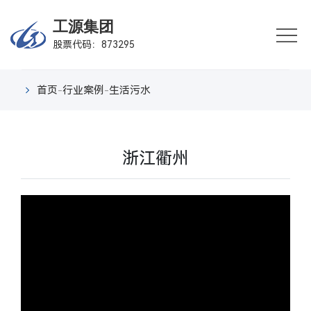
首
工源集团
股票代码：873295
页
企
业
业
首页
-
行业案例
-
生活污水
概
务
产
况
板
品
行
浙江衢州
块
中
业
新
心
案
闻
联
例
中
系
心
我
们