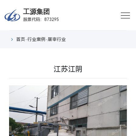
首
工源集团
股票代码：873295
页
企
业
业
首页
-
行业案例
-
屠宰行业
概
务
产
况
板
品
行
江苏江阴
块
中
业
新
心
案
闻
联
例
中
系
心
我
们